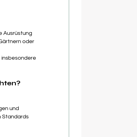
ie Ausrüstung 
Gärtnern oder 
, insbesondere 
chten?
gen und 
n Standards 