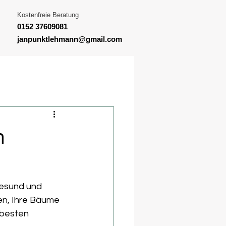
Kostenfreie Beratung
0152 37609081‬
janpunktlehmann@gmail.com
n
gesund und 
en, Ihre Bäume 
 besten 